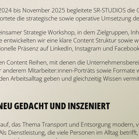
024 bis November 2025 begleitete SR-STUDIOS die Gr
ortete die strategische sowie operative Umsetzung de
samer Strategie Workshop, in dem Zielgruppen, Inhal
 entwickelten wir eine klare Content Struktur sowie 
ionelle Präsenz auf LinkedIn, Instagram und Faceboo
ren Content Reihen, mit denen die Unternehmensbereich
 anderem Mitarbeiter:innen-Porträts sowie Formate w
 den Arbeitsalltag geben und gleichzeitig Wissen vermit
NEU GEDACHT UND INSZENIERT
rauf, das Thema Transport und Entsorgung modern, ve
s Dienstleistung, die viele Personen im Alltag betrifft