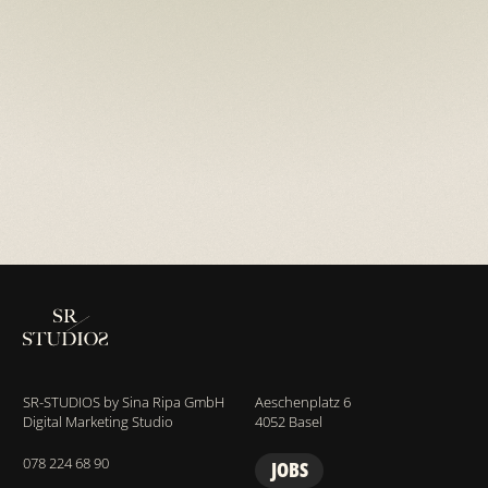
SR-STUDIOS by Sina Ripa GmbH
Aeschenplatz 6
Digital Marketing Studio
4052 Basel
078 224 68 90
JOBS