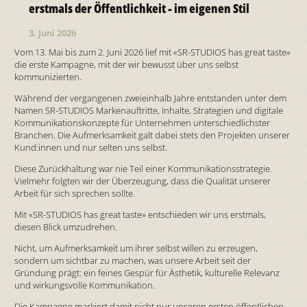
erstmals der Öffentlichkeit - im eigenen Stil
3. Juni 2026
Vom 13. Mai bis zum 2. Juni 2026 lief mit «SR-STUDIOS has great taste»
die erste Kampagne, mit der wir bewusst über uns selbst
kommunizierten.
Während der vergangenen zweieinhalb Jahre entstanden unter dem
Namen SR-STUDIOS Markenauftritte, Inhalte, Strategien und digitale
Kommunikationskonzepte für Unternehmen unterschiedlichster
Branchen. Die Aufmerksamkeit galt dabei stets den Projekten unserer
Kund:innen und nur selten uns selbst.
Diese Zurückhaltung war nie Teil einer Kommunikationsstrategie.
Vielmehr folgten wir der Überzeugung, dass die Qualität unserer
Arbeit für sich sprechen sollte.
Mit «SR-STUDIOS has great taste» entschieden wir uns erstmals,
diesen Blick umzudrehen.
Nicht, um Aufmerksamkeit um ihrer selbst willen zu erzeugen,
sondern um sichtbar zu machen, was unsere Arbeit seit der
Gründung prägt: ein feines Gespür für Ästhetik, kulturelle Relevanz
und wirkungsvolle Kommunikation.
Die Kampagne markiert damit nicht nur unseren ersten öffentlichen