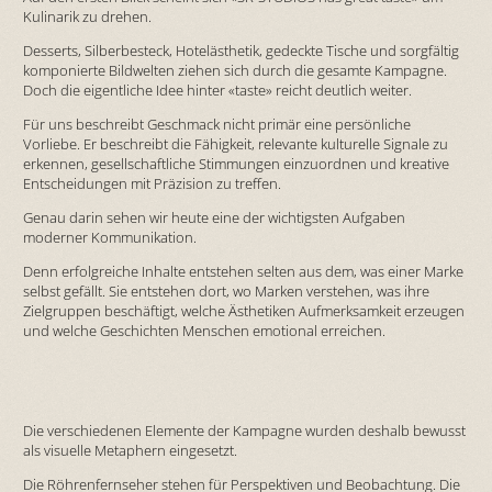
Kulinarik zu drehen.
Desserts, Silberbesteck, Hotelästhetik, gedeckte Tische und sorgfältig
komponierte Bildwelten ziehen sich durch die gesamte Kampagne.
Doch die eigentliche Idee hinter «taste» reicht deutlich weiter.
Für uns beschreibt Geschmack nicht primär eine persönliche
Vorliebe. Er beschreibt die Fähigkeit, relevante kulturelle Signale zu
erkennen, gesellschaftliche Stimmungen einzuordnen und kreative
Entscheidungen mit Präzision zu treffen.
Genau darin sehen wir heute eine der wichtigsten Aufgaben
moderner Kommunikation.
Denn erfolgreiche Inhalte entstehen selten aus dem, was einer Marke
selbst gefällt. Sie entstehen dort, wo Marken verstehen, was ihre
Zielgruppen beschäftigt, welche Ästhetiken Aufmerksamkeit erzeugen
und welche Geschichten Menschen emotional erreichen.
Die verschiedenen Elemente der Kampagne wurden deshalb bewusst
als visuelle Metaphern eingesetzt.
Die Röhrenfernseher stehen für Perspektiven und Beobachtung. Die