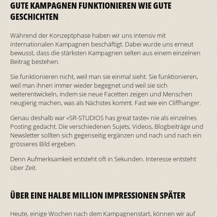
GUTE KAMPAGNEN FUNKTIONIEREN WIE GUTE
GESCHICHTEN
Während der Konzeptphase haben wir uns intensiv mit
internationalen Kampagnen beschäftigt. Dabei wurde uns erneut
bewusst, dass die stärksten Kampagnen selten aus einem einzelnen
Beitrag bestehen.
Sie funktionieren nicht, weil man sie einmal sieht. Sie funktionieren,
weil man ihnen immer wieder begegnet und weil sie sich
weiterentwickeln, indem sie neue Facetten zeigen und Menschen
neugierig machen, was als Nächstes kommt. Fast wie ein Cliffhanger.
Genau deshalb war «SR-STUDIOS has great taste» nie als einzelnes
Posting gedacht. Die verschiedenen Sujets, Videos, Blogbeiträge und
Newsletter sollten sich gegenseitig ergänzen und nach und nach ein
grösseres Bild ergeben.
Denn Aufmerksamkeit entsteht oft in Sekunden. Interesse entsteht
über Zeit.
ÜBER EINE HALBE MILLION IMPRESSIONEN SPÄTER
Heute, einige Wochen nach dem Kampagnenstart, können wir auf