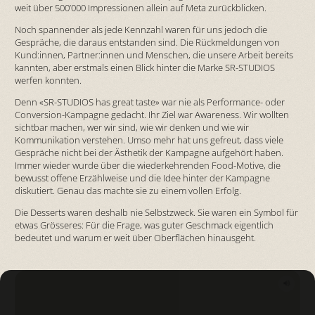
weit über 500’000 Impressionen allein auf Meta zurückblicken.
Noch spannender als jede Kennzahl waren für uns jedoch die
Gespräche, die daraus entstanden sind. Die Rückmeldungen von
Kund:innen, Partner:innen und Menschen, die unsere Arbeit bereits
kannten, aber erstmals einen Blick hinter die Marke SR-STUDIOS
werfen konnten.
Denn «SR-STUDIOS has great taste» war nie als Performance- oder
Conversion-Kampagne gedacht. Ihr Ziel war Awareness. Wir wollten
sichtbar machen, wer wir sind, wie wir denken und wie wir
Kommunikation verstehen. Umso mehr hat uns gefreut, dass viele
Gespräche nicht bei der Ästhetik der Kampagne aufgehört haben.
Immer wieder wurde über die wiederkehrenden Food-Motive, die
bewusst offene Erzählweise und die Idee hinter der Kampagne
diskutiert. Genau das machte sie zu einem vollen Erfolg.
Die Desserts waren deshalb nie Selbstzweck. Sie waren ein Symbol für
etwas Grösseres: Für die Frage, was guter Geschmack eigentlich
bedeutet und warum er weit über Oberflächen hinausgeht.