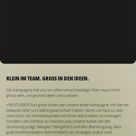
KLEIN IM TEAM. GROSS IN DEN IDEEN.
Die Kampagne hat uns vor allem eines bestätigt: Man muss nicht
gross sein, um grosse Ideen umzusetzen.
«SR-STUDIOS has great taste» war unsere erste Kampagne, mit der wir
bewusst über uns selbst gesprochen haben. Nicht, um laut zu sein
und nicht, um Aufmerksamkeit um ihrer selbst willen zu erzeugen.
Sondern um sichtbar zu machen,was unsere Arbeit seit der
Gründung prägt: Neugier, Feingefühl und die Überzeugung, dass
gute Kommunikation dort entsteht, wo Strategie, Kultur und