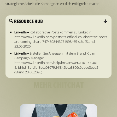
strategische Arbeit, die Kampagnen wirklich erfolgreich macht.
🔍 RESOURCE HUB
LinkedIn –
Kollaborative Posts kommen zu LinkedIn
https://www.linkedin.com/posts/its-official-collaborative-posts-
are-coming-share-7474808445271998465-st6s
(Stand
23.06.2026)
LinkedIn –
Erstellen Sie Anzeigen mit dem Brand Kit im
Campaign Manager
https://www.linkedin.com/help/lms/answer/a10195040?
&_bhlid=5bfdfaf8eca08679d4f842bca5896c6beee3eea2
(Stand 23.06.2026)
MEHR CHITCHAT